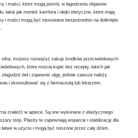
y i maści, które mogą pomóc w łagodzeniu objawów
, takie jak mentol, kamfora i olejki eteryczne, które mają
emy i maści mogą być stosowane bezpośrednio na dotknięte
.
nie silny, możesz rozważyć zakup środków przeciwbólowych
ciwbólowych, które można kupić bez recepty, takich jak
 złagodzić ból i zapewnić ulgę, jednak zawsze należy
ia i skonsultować się z farmaceutą lub lekarzem.
można znaleźć w aptece. Są one wykonane z elastycznego
zary stóp. Plastry te zapewniają wsparcie i stabilizację dla
ne łatwe w użyciu i mogą być noszone przez cały dzień,