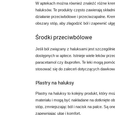
W aptekach można również znaleźć różne krem
haluksów. Te produkty często zawierają składniki
działanie przeciwbólowe i przeciwzapalne. Kr
obszary stóp, aby złagodzić ból i zapewnić ulgę
Środki przeciwbólowe
Jeśli ból związany z haluksami jest szczegól
dostępnych w aptece. Istnieje wiele leków prze
paracetamol czy ibuprofen. Te leki mogą pomóc
stosować się do zaleceń dotyczących dawkowan
Plastry na haluksy
Plastry na haluksy to kolejny produkt, który 
materiału i mogą być nakładane na dotknięte obs
stóp, zmniejszając ból i nacisk na palce. Są o
zapewniając ulgę i komfort.