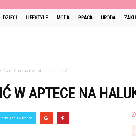
l
DZIECI
LIFESTYLE
MODA
PRACA
URODA
ZAKU
Co można kupić w aptece na haluksy?
IĆ W APTECE NA HALU
Z
ierkaj) na Twitterze