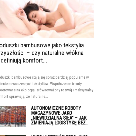
oduszki bambusowe jako tekstylia
rzyszłości – czy naturalne włókna
edefiniują komfort...
duszki bambusowe stają się coraz bardziej popularne w
iecie nowoczesnych tekstyliów. Współczesne trendy
kierowane na ekologię, zrównoważony rozwój i maksymalny
mfort sprawiają, że naturalne...
AUTONOMICZNE ROBOTY
MAGAZYNOWE JAKO
„NIEWIDZIALNA SIŁA” – JAK
ZMIENIAJĄ LOGISTYKĘ BEZ...