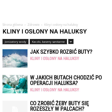
Strona główna
Zdrowie
Kliny i osłony na haluksy
KLINY I OSŁONY NA HALUKSY
Jonizatory wody
Kaczki, baseny sanitarne
JAK SZYBKO ROZBIĆ BUTY?
KLINY I OSŁONY NA HALUKSY
W JAKICH BUTACH CHODZIĆ PO
OPERACJI HALUKSA?
KLINY I OSŁONY NA HALUKSY
CO ZROBIĆ ŻEBY BUTY SIĘ
ROZESZŁY W PALCACH?