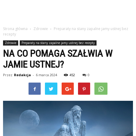
Strona główna
Zdrowie
Preparaty na stany zapalne jamy ustnej bez
recepty
Zdrowie
Preparaty na stany zapalne jamy ustnej bez recepty
NA CO POMAGA SZAŁWIA W
JAMIE USTNEJ?
Przez
Redakcja
-
6 marca 2024
452
0