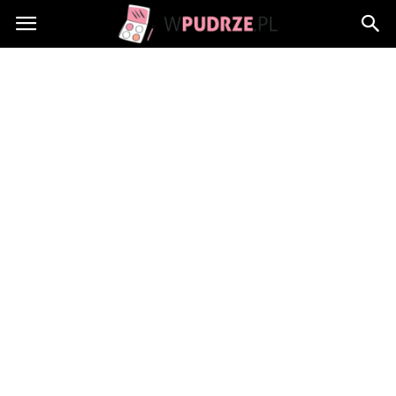
wPudrze.pl