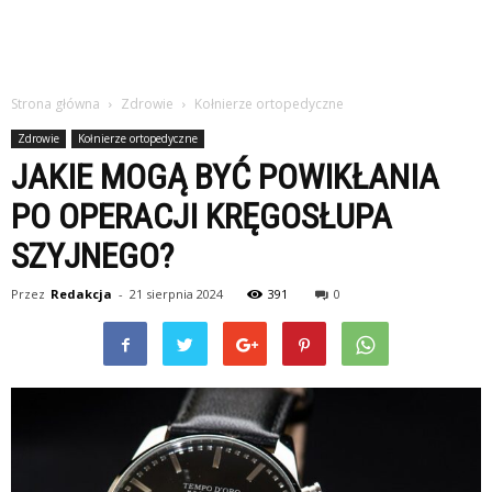
Strona główna
Zdrowie
Kołnierze ortopedyczne
Zdrowie
Kołnierze ortopedyczne
JAKIE MOGĄ BYĆ POWIKŁANIA
PO OPERACJI KRĘGOSŁUPA
SZYJNEGO?
Przez
Redakcja
-
21 sierpnia 2024
391
0