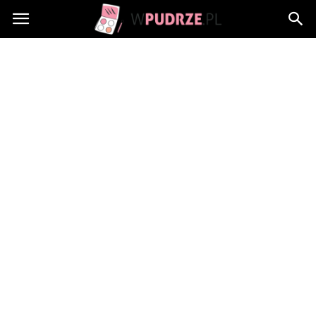
wPudrze.pl