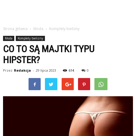
Strona główna
Moda
Komplety bielizny
Moda
Komplety bielizny
CO TO SĄ MAJTKI TYPU
HIPSTER?
Przez
Redakcja
-
29 lipca 2023
614
0