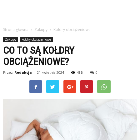
Strona główna
Zakupy
Kołdry obciążeniowe
Zakupy
Kołdry obciążeniowe
CO TO SĄ KOŁDRY
OBCIĄŻENIOWE?
Przez
Redakcja
-
21 kwietnia 2024
486
0