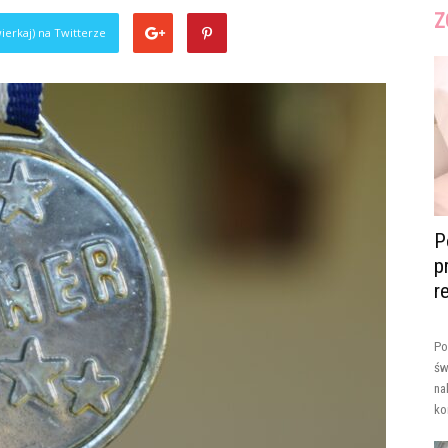
Z
ierkaj) na Twitterze
P
p
r
Po
św
na
ko