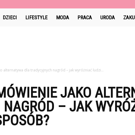
l
DZIECI
LIFESTYLE
MODA
PRACA
URODA
ZAKU
 alternatywa dla tradycyjnych nagród – jak wyróżniać ludzi...
MÓWIENIE JAKO ALTER
 NAGRÓD – JAK WYRÓŻ
SPOSÓB?