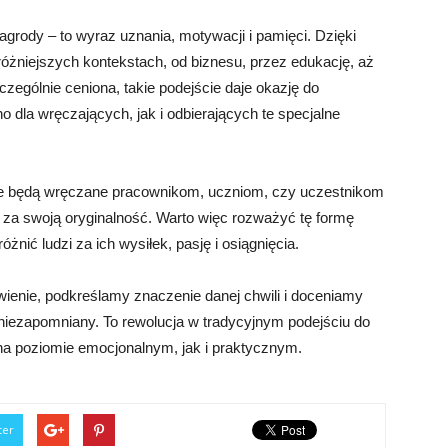
agrody – to wyraz uznania, motywacji i pamięci. Dzięki
różniejszych kontekstach, od biznesu, przez edukację, aż
czególnie ceniona, takie podejście daje okazję do
dla wręczających, jak i odbierających te specjalne
ie będą wręczane pracownikom, uczniom, czy uczestnikom
za swoją oryginalność. Warto więc rozważyć tę formę
żnić ludzi za ich wysiłek, pasję i osiągnięcia.
enie, podkreślamy znaczenie danej chwili i doceniamy
 niezapomniany. To rewolucja w tradycyjnym podejściu do
na poziomie emocjonalnym, jak i praktycznym.
ter