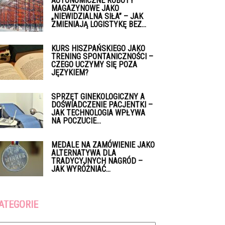
AUTONOMICZNE ROBOTY
MAGAZYNOWE JAKO
„NIEWIDZIALNA SIŁA” – JAK
ZMIENIAJĄ LOGISTYKĘ BEZ...
KURS HISZPAŃSKIEGO JAKO
TRENING SPONTANICZNOŚCI –
CZEGO UCZYMY SIĘ POZA
JĘZYKIEM?
SPRZĘT GINEKOLOGICZNY A
DOŚWIADCZENIE PACJENTKI –
JAK TECHNOLOGIA WPŁYWA
NA POCZUCIE...
MEDALE NA ZAMÓWIENIE JAKO
ALTERNATYWA DLA
TRADYCYJNYCH NAGRÓD –
JAK WYRÓŻNIAĆ...
ATEGORIE
tegorie