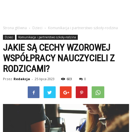
Strona główna
Dzieci
Komunikacja i partnerstwo szkoły-rodzina
Dzieci
Komunikacja i partnerstwo szkoły-rodzina
JAKIE SĄ CECHY WZOROWEJ
WSPÓŁPRACY NAUCZYCIELI Z
RODZICAMI?
Przez
Redakcja
-
25 lipca 2023
603
0