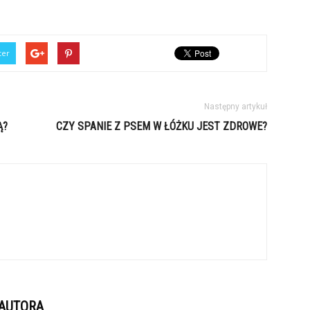
ter
Następny artykuł
Ą?
CZY SPANIE Z PSEM W ŁÓŻKU JEST ZDROWE?
 AUTORA