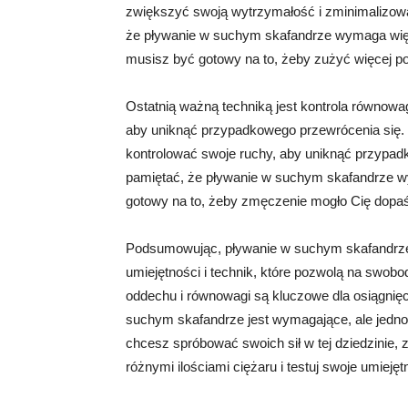
zwiększyć swoją wytrzymałość i zminimalizowa
że pływanie w suchym skafandrze wymaga więks
musisz być gotowy na to, żeby zużyć więcej po
Ostatnią ważną techniką jest kontrola równo
aby uniknąć przypadkowego przewrócenia się. Na
kontrolować swoje ruchy, aby uniknąć przypadk
pamiętać, że pływanie w suchym skafandrze wy
gotowy na to, żeby zmęczenie mogło Cię dopaś
Podsumowując, pływanie w suchym skafandrze 
umiejętności i technik, które pozwolą na swobo
oddechu i równowagi są kluczowe dla osiągnięci
suchym skafandrze jest wymagające, ale jednoc
chcesz spróbować swoich sił w tej dziedzinie,
różnymi ilościami ciężaru i testuj swoje umiej