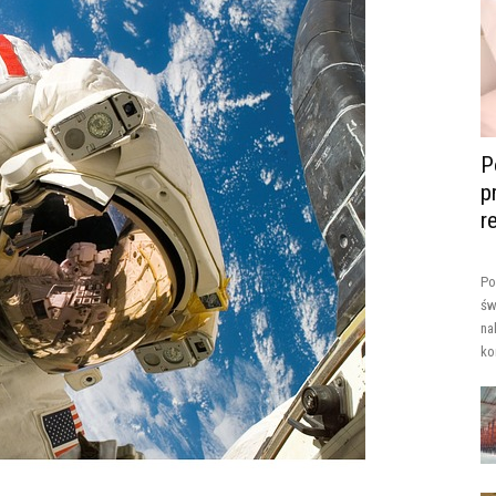
P
p
r
Po
św
na
ko