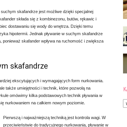
uchym skafandrze jest możliwe dzięki specjalnej
Skafander składa się z kombinezonu, butów, rękawic i
biec dostawaniu się wody do wnętrza. Dzięki temu
zyka hipotermii. Jednak pływanie w suchym skafandrze
a, ponieważ skafander wpływa na ruchomość i zwiększa
hym skafandrze
ardziej ekscytujących i wymagających form nurkowania.
e także umiejętności i technik, które pozwolą na
K
ykule omówimy kilka podstawowych technik pływania w
Ka
się nurkowaniem na całkiem nowym poziomie.
Pierwszą i najważniejszą techniką jest kontrola wagi. W
przeciwieństwie do tradycyjnego nurkowania, pływanie w