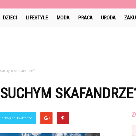
l
DZIECI
LIFESTYLE
MODA
PRACA
URODA
ZAKU
 suchym skafandrze?
 SUCHYM SKAFANDRZE
Z
ierkaj) na Twitterze