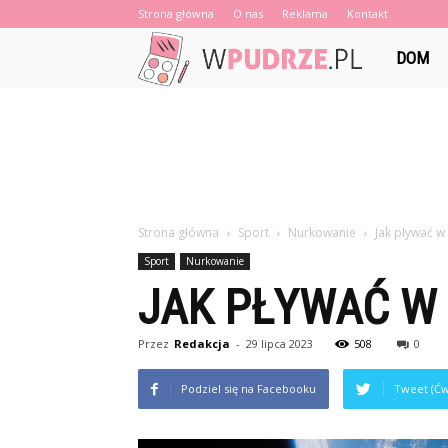
Strona główna
O nas
Reklama
Kontakt
wPudrze.p
DOM
Strona główna
Sport
Nurkowanie
Jak pływać w
Sport
Nurkowanie
JAK PŁYWAĆ W
Przez
Redakcja
-
29 lipca 2023
508
0
Podziel się na Facebooku
Tweet (Ćw