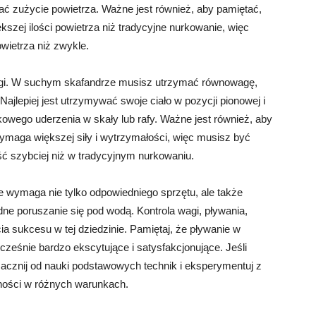
ć zużycie powietrza. Ważne jest również, aby pamiętać,
zej ilości powietrza niż tradycyjne nurkowanie, więc
wietrza niż zwykle.
wagi. W suchym skafandrze musisz utrzymać równowagę,
jlepiej jest utrzymywać swoje ciało w pozycji pionowej i
owego uderzenia w skały lub rafy. Ważne jest również, aby
maga większej siły i wytrzymałości, więc musisz być
ć szybciej niż w tradycyjnym nurkowaniu.
wymaga nie tylko odpowiedniego sprzętu, ale także
dne poruszanie się pod wodą. Kontrola wagi, pływania,
a sukcesu w tej dziedzinie. Pamiętaj, że pływanie w
ześnie bardzo ekscytujące i satysfakcjonujące. Jeśli
 zacznij od nauki podstawowych technik i eksperymentuj z
ętności w różnych warunkach.