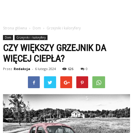
Strona główna
Dom
Grzejniki i kaloryfery
Dom
Grzejniki i kaloryfery
CZY WIĘKSZY GRZEJNIK DA
WIĘCEJ CIEPŁA?
Przez
Redakcja
-
6 lutego 2024
626
0