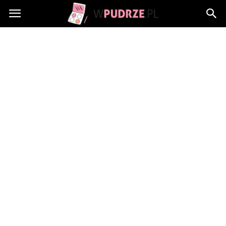
wPudrze.pl