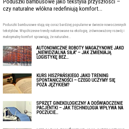
Poduszki bambusowe jako tekstylia przyszłości –
czy naturalne włókna redefiniują komfort...
Poduszki bambusowe stają się coraz bardziej popularne w świecie nowoczesnych
tekstyliów. Współczesne trendy nakierowane na ekologię, zrównoważony rozwój i
maksymalny komfort sprawiają, że naturalne...
AUTONOMICZNE ROBOTY MAGAZYNOWE JAKO
„NIEWIDZIALNA SIŁA” – JAK ZMIENIAJĄ
LOGISTYKĘ BEZ...
KURS HISZPAŃSKIEGO JAKO TRENING
SPONTANICZNOŚCI – CZEGO UCZYMY SIĘ
POZA JĘZYKIEM?
SPRZĘT GINEKOLOGICZNY A DOŚWIADCZENIE
PACJENTKI – JAK TECHNOLOGIA WPŁYWA NA
POCZUCIE...