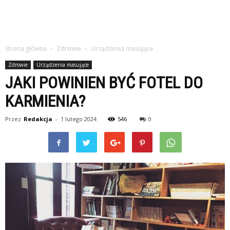
Strona główna
Zdrowie
Urządzenia masujące
Zdrowie
Urządzenia masujące
JAKI POWINIEN BYĆ FOTEL DO
KARMIENIA?
Przez
Redakcja
-
1 lutego 2024
546
0