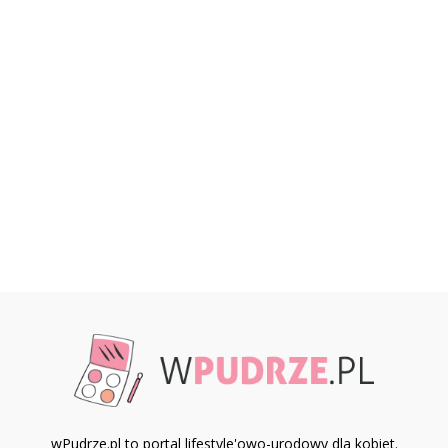
wPudrze.pl to portal lifestyle'owo-urodowy dla kobiet.