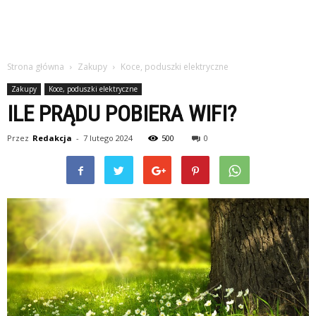
Strona główna
Zakupy
Koce, poduszki elektryczne
Zakupy
Koce, poduszki elektryczne
ILE PRĄDU POBIERA WIFI?
Przez
Redakcja
-
7 lutego 2024
500
0